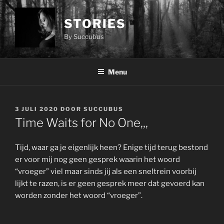
Ga
naar
STORIES
de
By Succubus
inhoud
Menu
GEPLAATST
3 JULI 2020
DOOR
SUCCUBUS
OP
Time Waits for No One,,,
Tijd, waar ga je eigenlijk heen? Enige tijd terug bestond
er voor mij nog geen gesprek waarin het woord
“vroeger” viel maar sinds jij als een sneltrein voorbij
lijkt te razen, is er geen gesprek meer dat gevoerd kan
worden zonder het woord “vroeger”.