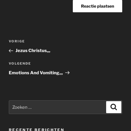
Bericht
Vorig
VORIGE
navigatie
bericht
Jezus Christus,,,
Volgend
VOLGENDE
bericht
Emotions And Vomiting,,,
Zoeken
Zoeke
naar:
RECENTE BERICHTEN