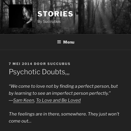
Ga
naar
STORIES
de
By Succubus
inhoud
Menu
GEPLAATST
7 MEI 2014
DOOR
SUCCUBUS
OP
Psychotic Doubts,,,
“
We come to love not by finding a perfect person, but
by learning to see an imperfect person perfectly.”
―
Sam Keen
,
To Love and Be Loved
The feelings are in there, somewhere. They just won’t
come out…