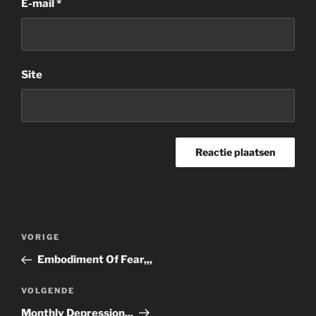
E-mail
*
Site
Bericht
Vorig
VORIGE
navigatie
bericht
Embodiment Of Fear,,,
Volgend
VOLGENDE
bericht
Monthly Depression,,,