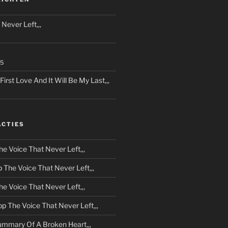
Never Left,,,
25
rst Love And It Will Be My Last,,,
ACTIES
he Voice That Never Left,,,
p
The Voice That Never Left,,,
he Voice That Never Left,,,
op
The Voice That Never Left,,,
mmary Of A Broken Heart,,,