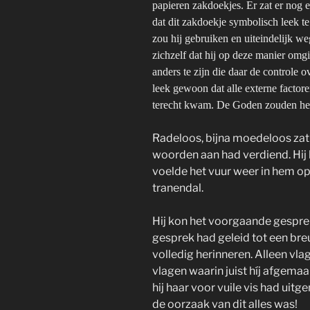
papieren zakdoekjes. Er zat er nog ee
dat dit zakdoekje symbolisch leek te 
zou hij gebruiken en uiteindelijk we
zichzelf dat hij op deze manier omg
anders te zijn die daar de controle o
leek gewoon dat alle externe factore
terecht kwam. De Goden zouden he
Radeloos, bijna moedeloos zat h
woorden aan had verdiend. Hij 
voelde het vuur weer in hem 
tranendal.
Hij kon het voorgaande gesprek
gesprek had geleid tot een breu
volledig herinneren. Alleen vl
vlagen waarin juist híj afgema
hij haar voor vuile vis had uitg
de oorzaak van dit alles was!