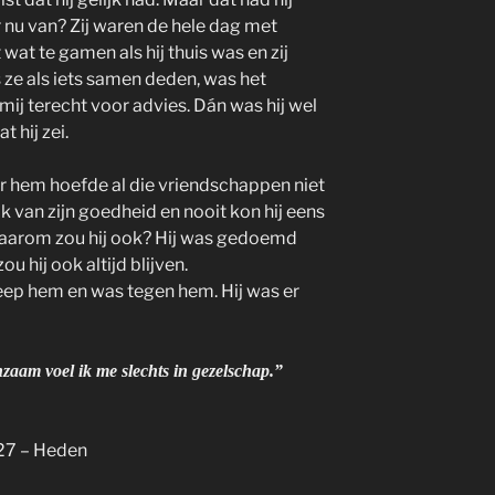
er nu van? Zij waren de hele dag met
 wat te gamen als hij thuis was en zij
s ze als iets samen deden, was het
mij terecht voor advies. Dán was hij wel
 hij zei.
or hem hoefde al die vriendschappen niet
 van zijn goedheid en nooit kon hij eens
Waarom zou hij ook? Hij was gedoemd
ou hij ook altijd blijven.
ep hem en was tegen hem. Hij was er
nzaam voel ik me slechts in gezelschap.”
927 – Heden