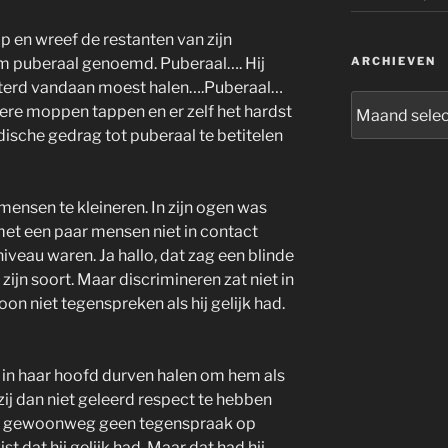
p en wreef de restanten van zijn
m puberaal genoemd. Puberaal…. Hij
ARCHIEVEN
sterd vandaan moest halen….Puberaal…
Archieven
ngere moppen tappen en er zelf het hardst
ische gedrag tot puberaal te betitelen
 mensen te kleineren. In zijn ogen was
 met een paar mensen niet in contact
iveau waren. Ja hallo, dat zag een blinde
ijn soort. Maar discrimineren zat niet in
n niet tegenspreken als hij gelijk had.
t in haar hoofd durven halen om hem als
ij dan niet geleerd respect te hebben
de gewoonweg geen tegenspraak op
 dat hij gelijk had. Maar dat had hij