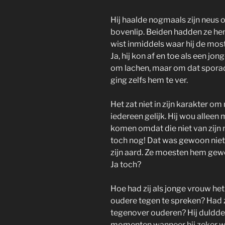
Hij haalde nogmaals zijn neus o
bovenlip. Beiden hadden ze he
wist inmiddels waar hij de mo
Ja, hij kon af en toe als een jo
om lachen, maar om dat sporad
ging zelfs hem te ver.
Het zat niet in zijn karakter om
iedereen gelijk. Hij wou alleen
komen omdat die niet van zijn n
toch nog! Dat was gewoon niet z
zijn aard. Ze moesten hem gewoo
Ja toch?
Hoe had zij als jonge vrouw he
oudere tegen te spreken? Had z
tegenover ouderen? Hij duld
momenten wanneer hij zeker wist