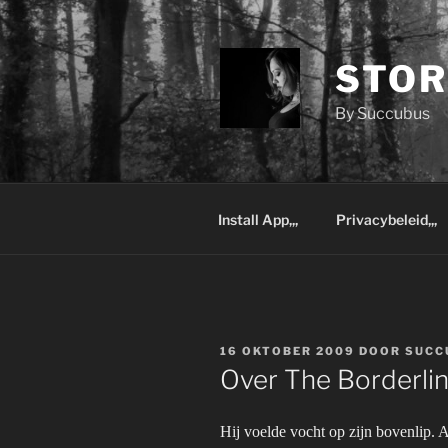
Ga
naar
de
STOR
inhoud
By Succubus
Install App,,,
Privacybeleid,,,
GEPLAATST
16 OKTOBER 2009
DOOR
SUCC
OP
Over The Borderline
Hij voelde vocht op zijn bovenlip. A