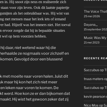
n in. Hij snoot zijn neus en realiseerde zich
staan voor zijn leven. Ook dit laatste papiertje
The Voice That 
gsmijten als het onbruikbaar was. Hij wist van
25 mei 2026
ing met mensen maar het leek iets of iemand
Dayana,,,
ver had. Hijzelf was het immers niet. Het toeval
15 september 20
n ervoor zorgde dat hij in bepaalde situaties
t wel op hem voorzien hebben.
Music Was My Fi
21 mei 2023
ij daar, niet wetend waar hij die
herhaalde ze nogmaals voor zichzelf en
RECENTE RE
opkomen. Gevolgd door een blussend
Succubus
op
T
 met moeite naar voren halen. Juíst dit
truus maters
o
k maar hij kon het zich niet meer
agen leken naar voren te komen. De
Succubus
op
T
akt werd. Hoe kon ze er dan bijkomen dat
kevin pearson
emaakt. Hij wist het gewoon zeker dat zij
Nico Mos
op
Su