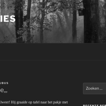
IES
UBUS
Zoeken
,,,
naar:
lweer! Hij graaide op tafel naar het pakje met
RECENTE BE