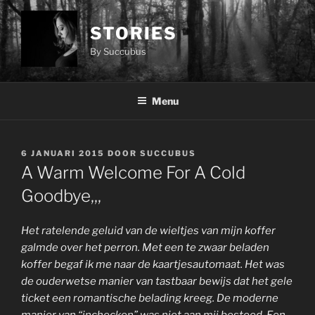
Ga
naar
STORIES
de
By Succubus
inhoud
Menu
GEPLAATST
6 JANUARI 2015
DOOR
SUCCUBUS
OP
A Warm Welcome For A Cold
Goodbye,,,
Het ratelende geluid van de wieltjes van mijn koffer
galmde over het perron. Met een te zwaar beladen
koffer begaf ik me naar de kaartjesautomaat. Het was
de ouderwetse manier van tastbaar bewijs dat het gele
ticket een romantische belading kreeg. De moderne