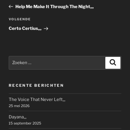
navigatie
bericht
Help Me Make It Through The Night,,,
Volgend
VOLGENDE
bericht
Certo Certius,,,
Zoeken
Zoeke
naar:
RECENTE BERICHTEN
The Voice That Never Left,,,
25 mei 2026
Dayana,,,
15 september 2025