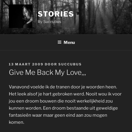
Ga
naar
STORIES
de
By Succubus
inhoud
Menu
GEPLAATST
13 MAART 2009
DOOR
SUCCUBUS
OP
Give Me Back My Love,,,
Vanavond voelde ik de tranen door je woorden heen.
Het leek alsof je hart gebroken werd. Nooit wou ik voor
jou een droom bouwen die nooit werkelijkheid zou
kunnen worden. Een droom bestaande uit geweldige
fantasieën waar maar geen eind aan zou mogen
komen.