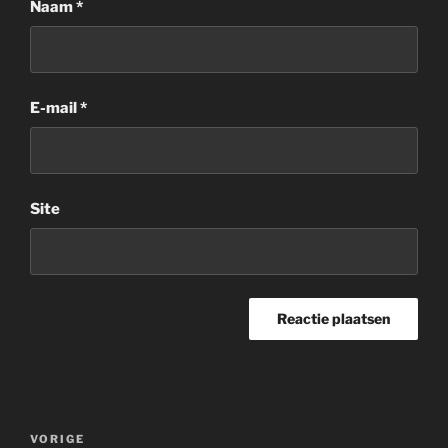
Naam
*
E-mail
*
Site
Bericht
Vorig
VORIGE