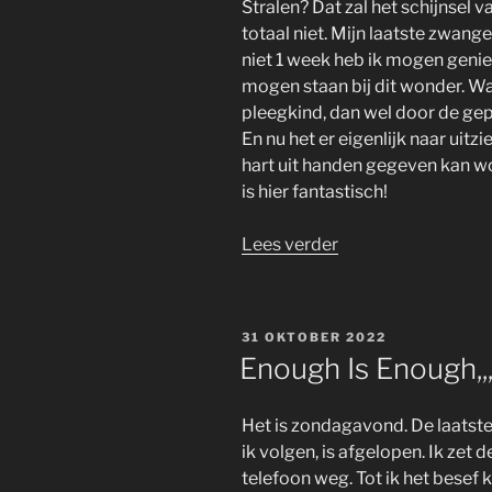
Stralen? Dat zal het schijnsel v
totaal niet. Mijn laatste zwan
niet 1 week heb ik mogen genie
mogen staan bij dit wonder. Wa
pleegkind, dan wel door de ge
En nu het er eigenlijk naar uit
hart uit handen gegeven kan wo
is hier fantastisch!
“I
Lees verder
Don’t
Care
Anymore,,,”
GEPLAATST
31 OKTOBER 2022
OP
Enough Is Enough,,
Het is zondagavond. De laatste
ik volgen, is afgelopen. Ik zet 
telefoon weg. Tot ik het besef k