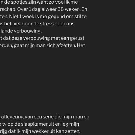
an de spotjes zijn want zo voel ik me
gerschap. Over 1 dag alweer 38 weken. En
ten. Niet 1 week is me gegund om stil te
s het niet door de stress door ons
plande verbouwing.
ziet dat deze verbouwing met een gerust
rden, gaat mijn man zich afzetten. Het
,
 aflevering van een serie die mijn man en
de tv op de slaapkamer uit en leg mijn
rijg dat ik mijn wekker uit kan zetten.