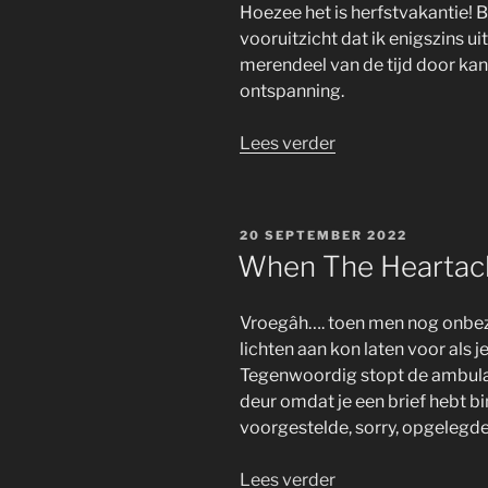
Hoezee het is herfstvakantie! B
vooruitzicht dat ik enigszins ui
merendeel van de tijd door kan
ontspanning.
“Enough
Lees verder
Is
Enough,,,”
GEPLAATST
20 SEPTEMBER 2022
OP
When The Heartache
Vroegâh…. toen men nog onbez
lichten aan kon laten voor als j
Tegenwoordig stopt de ambulan
deur omdat je een brief hebt b
voorgestelde, sorry, opgelegde
“When
Lees verder