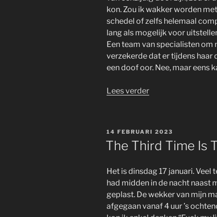
kon. Zou ik wakker worden met 
schedel of zelfs helemaal com
lang als mogelijk voor uitstell
Een team van specialisten om 
verzekerde dat er tijdens haar
een doof oor. Nee, maar eens ka
“Music
Lees verder
Was
My
First
GEPLAATST
14 FEBRUARI 2023
Love
OP
The Third Time Is 
And
It
Het is dinsdag 17 januari. Veel
Will
had midden in de nacht naast m
Be
geplast. De wekker van mijn ma
My
afgegaan vanaf 4 uur ’s ochten
Last,,,”