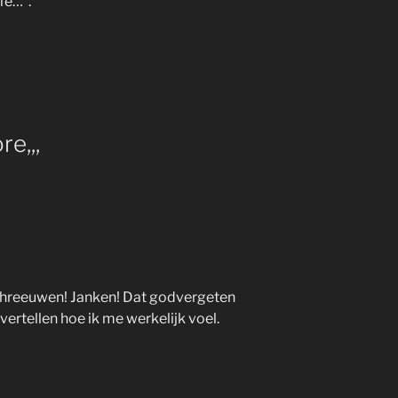
fe…”.
e,,,
 schreeuwen! Janken! Dat godvergeten
ertellen hoe ik me werkelijk voel.