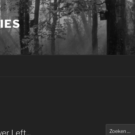
IES
Zoeken
r Left,,,
naar: