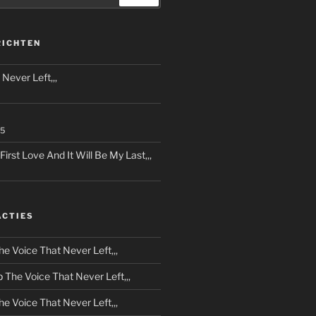
RICHTEN
Never Left,,,
25
rst Love And It Will Be My Last,,,
ACTIES
he Voice That Never Left,,,
p
The Voice That Never Left,,,
he Voice That Never Left,,,