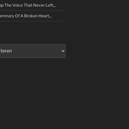
op
The Voice That Never Left,,,
mmary Of A Broken Heart,,,