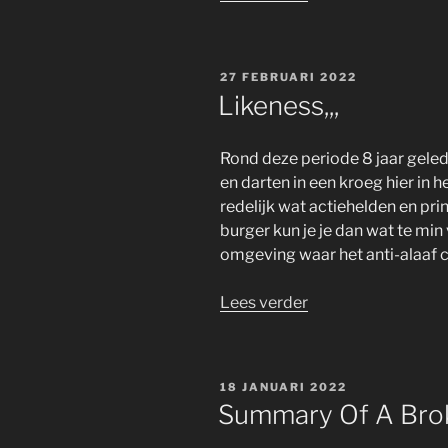
The
Heartache
Is
GEPLAATST
27 FEBRUARI 2022
Over,,,”
OP
Likeness,,,
Rond deze periode 8 jaar geled
en darten in een kroeg hier in he
redelijk wat actiehelden en pri
burger kun je je dan wat te min v
omgeving waar het anti-alaaf
“Likeness,,,”
Lees verder
GEPLAATST
18 JANUARI 2022
OP
Summary Of A Brok