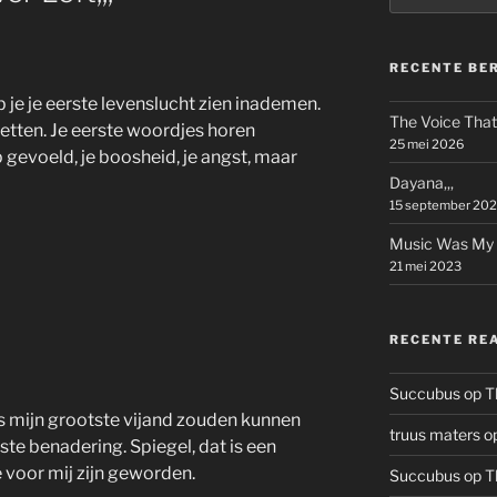
RECENTE BE
eb je je eerste levenslucht zien inademen.
The Voice That 
 zetten. Je eerste woordjes horen
25 mei 2026
p gevoeld, je boosheid, je angst, maar
Dayana,,,
15 september 20
Music Was My Fi
21 mei 2023
RECENTE RE
Succubus
op
T
rs mijn grootste vijand zouden kunnen
truus maters
o
ste benadering. Spiegel, dat is een
 voor mij zijn geworden.
Succubus
op
T