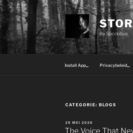
Ga
naar
de
STOR
inhoud
By Succubus
Install App,,,
Privacybeleid,,,
CATEGORIE:
BLOGS
GEPLAATST
25 MEI 2026
OP
The Voice That Neve