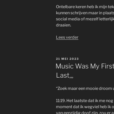
Ontelbare keren heb ik mijn te
kunnen schrijven maar in plaats
social media of mezelf letterlij
draaien.
“Dayana,,,”
Lees verder
GEPLAATST
21 MEI 2023
OP
Music Was My First
Last,,,
“Zoek maar een mooie droom uit
11:19. Het laatste dat ik me nog
moment dat ik wegviel heb ik on
van eenzijdig doof zijn, zou e