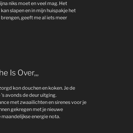
ijna niks moet en veel mag. Het
t kan slapen en in mijn huispakje het
 brengen, geeft me al iets meer
 Is Over,,,
orgd kon douchen en koken. Je de
e ’s avonds de deur uitging.
ce met zwaailichten en sirenes voor je
innen gekregen met je nieuwe
 maandelijkse energie nota.