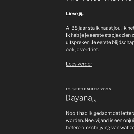
Lieve jij,
Al 38 jaar sta ik naast jou. Ik h
Ik heb je je eerste stapjes zien
uitspreken. Je eerste blijdscha
ook je verdriet.
“The
Lees verder
Voice
That
Never
GEPLAATST
15 SEPTEMBER 2025
Left,,,”
OP
Dayana,,,
Nooit had ik gedacht dat lette
worden. Nee, vijand is een onjui
betere omschrijving van wat ze