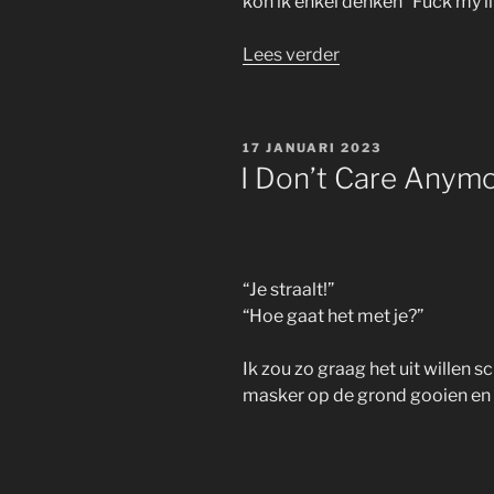
kon ik enkel denken “Fuck my li
“The
Lees verder
Third
Time
Is
GEPLAATST
17 JANUARI 2023
The
OP
I Don’t Care Anymor
Charm,,,”
“Je straalt!”
“Hoe gaat het met je?”
Ik zou zo graag het uit willen
masker op de grond gooien en v