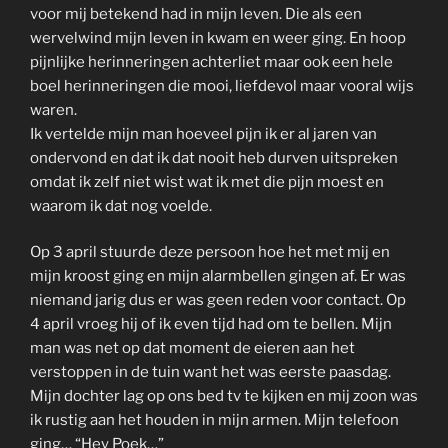
voor mij betekend had in mijn leven. Die als een
wervelwind mijn leven in kwam en weer ging. En hoop
pijnlijke herinneringen achterliet maar ook een hele
boel herinneringen die mooi, liefdevol maar vooral wijs
waren.
Ik vertelde mijn man hoeveel pijn ik er al jaren van
ondervond en dat ik dat nooit heb durven uitspreken
omdat ik zelf niet wist wat ik met die pijn moest en
waarom ik dat nog voelde.
Op 3 april stuurde deze persoon hoe het met mij en
mijn kroost ging en mijn alarmbellen gingen af. Er was
niemand jarig dus er was geen reden voor contact. Op
4 april vroeg hij of ik even tijd had om te bellen. Mijn
man was net op dat moment de eieren aan het
verstoppen in de tuin want het was eerste paasdag.
Mijn dochter lag op ons bed tv te kijken en mij zoon was
ik rustig aan het houden in mijn armen. Mijn telefoon
ging… “Hey Poek…”