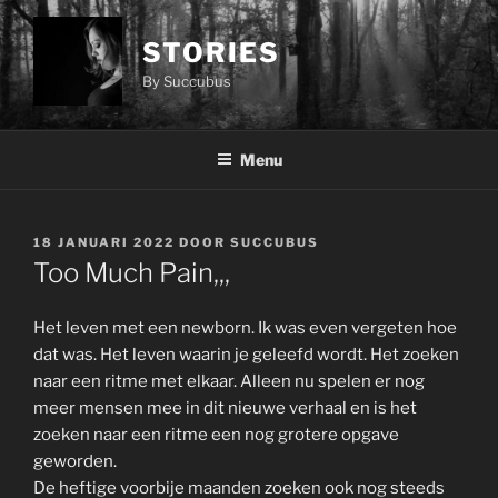
Ga
naar
STORIES
de
By Succubus
inhoud
Menu
GEPLAATST
18 JANUARI 2022
DOOR
SUCCUBUS
OP
Too Much Pain,,,
Het leven met een newborn. Ik was even vergeten hoe
dat was. Het leven waarin je geleefd wordt. Het zoeken
naar een ritme met elkaar. Alleen nu spelen er nog
meer mensen mee in dit nieuwe verhaal en is het
zoeken naar een ritme een nog grotere opgave
geworden.
De heftige voorbije maanden zoeken ook nog steeds