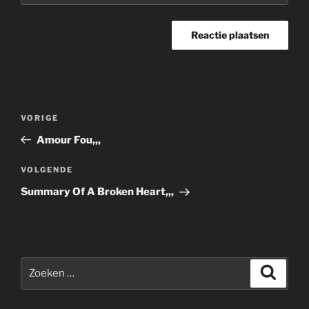
Bericht
Vorig
VORIGE
navigatie
bericht
Amour Fou,,,
Volgend
VOLGENDE
bericht
Summary Of A Broken Heart,,,
Zoeken
Zoeke
naar: