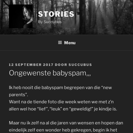
Ga
naar
STORIES
de
By Succubus
inhoud
Menu
GEPLAATST
12 SEPTEMBER 2017
DOOR
SUCCUBUS
OP
Ongewenste babyspam,,,
Ik heb nooit die babyspam begrepen van die “new
parents”.
Want na de tiende foto die week weten we met z’n
allen wel hoe “lief”, “leuk” en “geweldig!” je kindje is.
Maar nu ik zelf na al die jaren van wensen en hopen dan
eindelijk zelf een wonder heb gekregen, begin ik het