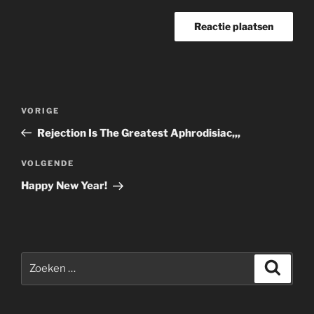
Bericht
Vorig
VORIGE
navigatie
bericht
Rejection Is The Greatest Aphrodisiac,,,
Volgend
VOLGENDE
bericht
Happy New Year!
Zoeken
Zoeke
naar: