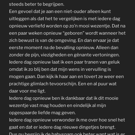
steeds beter te begrijpen.
Een gevoel dat je aan een niet-ouder alleen kunt
uitleggen als dat het te vergelijken is met iedere dag
opnieuw verliefd worden op zo’n mooi wezentje. Dat na
een paar weken opnieuw “geboren” wordt wanneer het
zich bewust is van de omgeving. En dan ervaar je dat
eerste moment na de bevalling opnieuw. Alleen dan
zonder de pijn, viezigheden en gênante vertoningen.
Iedere dag opnieuw laat ik een paar tranen van geluk
omdat ik zo blij ben dat mijn wens in vervulling is
mogen gaan. Dan kijk ik haar aan en tovert ze weer een
prachtige glimlach tevoorschijn. Een en al puur wat
daar voor me ligt.
Iedere dag opnieuw ben ik dankbaar dat ik dit mooie
wezentje vast mag houden en eindelijk al mijn
opgespaarde liefde mag geven.
Iedere dag opnieuw verwonder ik me over hoe snel het
gaat en dat er iedere dag nieuwe dingetjes brengt.
Dus nu begrijp ik de babyspam ook beter want wat is er