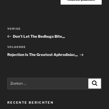
Bericht
Vorig
VORIGE
navigatie
bericht
Don’t Let The Bedbugs Bite,,,
Volgend
VOLGENDE
bericht
Rejection Is The Greatest Aphrodisiac,,,
Zoeken
Zoeke
naar:
RECENTE BERICHTEN