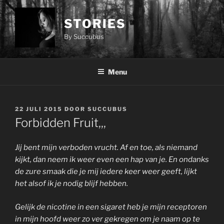
Ga
naar
STORIES
de
By Succubus
inhoud
Menu
GEPLAATST
22 JULI 2015
DOOR
SUCCUBUS
OP
Forbidden Fruit,,,
Jij bent mijn verboden vrucht. Af en toe, als niemand
kijkt, dan neem ik weer even een hap van je. En ondanks
de zure smaak die je mij iedere keer weer geeft, lijkt
het alsof ik je nodig blijf hebben.
Gelijk de nicotine in een sigaret heb je mijn receptoren
in mijn hoofd weer zo ver gekregen om je naam op te